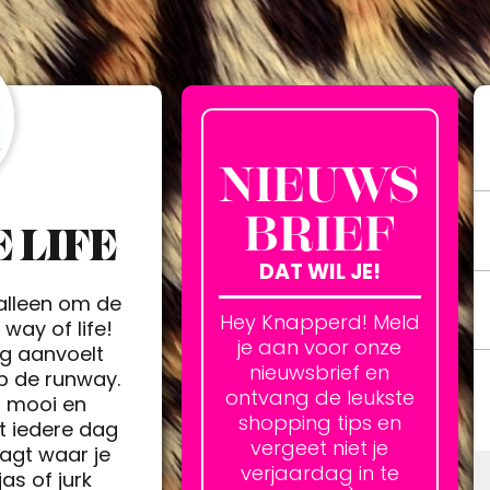
NIEUWS
BRIEF
 LIFE
DAT WIL JE!
 alleen om de
Hey Knapperd! Meld
way of life!
je aan voor onze
ag aanvoelt
nieuwsbrief en
op de runway.
ontvang de leukste
h mooi en
shopping tips en
t iedere dag
vergeet niet je
agt waar je
verjaardag in te
jas of jurk