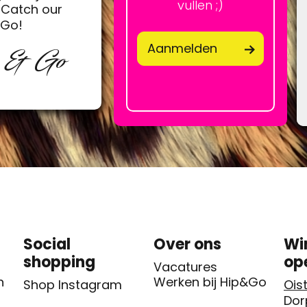
vullen ;)
Catch our
&Go!
Aanmelden
p & Go
Social
Over ons
Wi
shopping
op
Vacatures
n
Werken bij Hip&Go
Shop Instagram
Oist
Dor