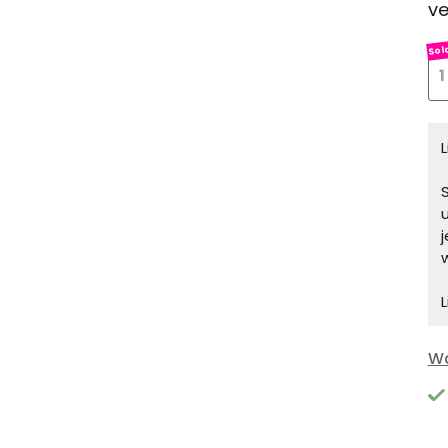
ve
1
S
L
Wa