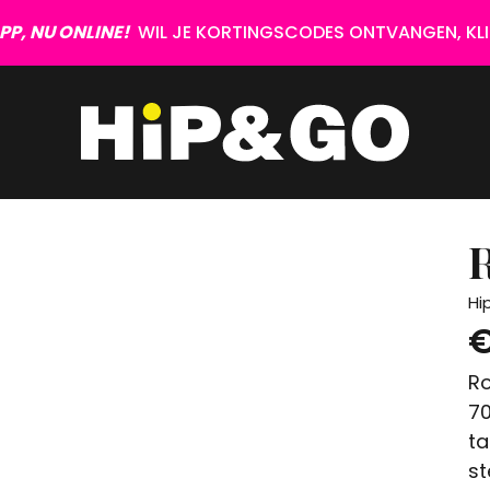
P, NU ONLINE!
WIL JE KORTINGSCODES ONTVANGEN, KLIK
R
Hi
€
Ro
70
ta
st