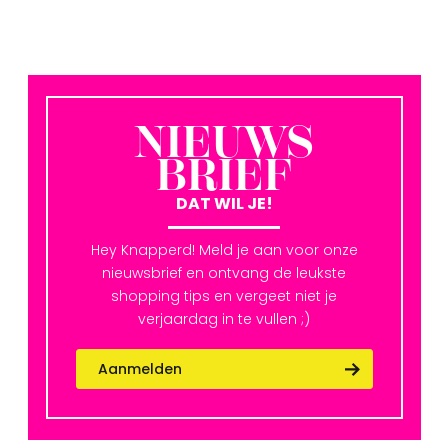
NIEUWS
BRIEF
DAT WIL JE!
Hey Knapperd! Meld je aan voor onze
nieuwsbrief en ontvang de leukste
shopping tips en vergeet niet je
verjaardag in te vullen ;)
Aanmelden