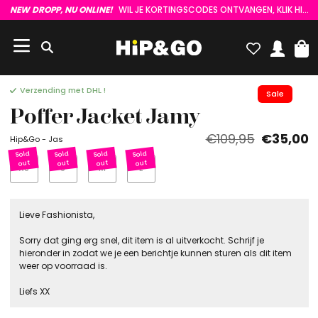
NEW DROPP, NU ONLINE!
WIL JE KORTINGSCODES ONTVANGEN, KLIK HIER :)
Verzending met DHL !
Sale
Poffer Jacket Jamy
€109,95
€35,00
Hip&Go - Jas
XS
S
M
L
Lieve Fashionista,
Sorry dat ging erg snel, dit item is al uitverkocht. Schrijf je
hieronder in zodat we je een berichtje kunnen sturen als dit item
weer op voorraad is.
Liefs XX