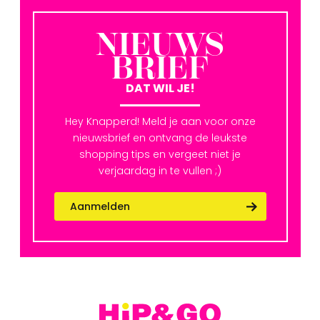
NIEUWS
BRIEF
DAT WIL JE!
Hey Knapperd! Meld je aan voor onze
nieuwsbrief en ontvang de leukste
shopping tips en vergeet niet je
verjaardag in te vullen ;)
Aanmelden