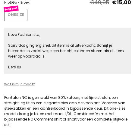
€49,95
€15,00
Hip&Go - Broek
ONESIZE
Lieve Fashionista,
Sorry dat ging erg snel, dit item is al uitverkocht. Schrijf je
hieronder in zodat we je een berichtje kunnen sturen als dit item
weer op voorraad is.
Liefs XX
Wat is mijn maat?
Pantalon NC is gemaakt van 80% katoen, met fijne stretch, een
straight leg fit en een elegante bies aan de voorkant. Voorzien van
steekzakken en een aantrekkoord in bijpassende kleur. Dit one-size
model draag je tot en met maat L/XL. Combineer ‘m met het
bijpassende NO Comment shirt of short voor een complete, stijlvolle
set!