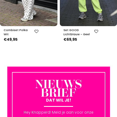
Combiset Polka
Set GOOD
Wit
Lichtblauw - Geel
€49,95
€69,95
NIEUWS
BRIEF
DAT WIL JE!
Hey Knapperd! Meld je aan voor onze