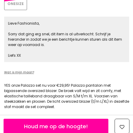
ONESIZE
Lieve Fashionista,
Sorry dat ging erg snel, dit item is al uitverkocht. Schrijf je
hieronder in zodat we je een berichtje kunnen sturen als dit item
weer op voorraad is.
Liefs XX
Wat is mijn maat?
YES onze Palazzo set nu voor €29,95! Palazzo pantalon met
bijpassende oversized blazer. De broek valt wijd en zit comfy, met
elastische tailleband draagbaar van S/M t/m XL. Voorzien van
steekzakken en plooien. De licht oversized blazer (t/m L/XL) in dezelfde
stof maakt de set compleet.
Houd me op de hoogte!