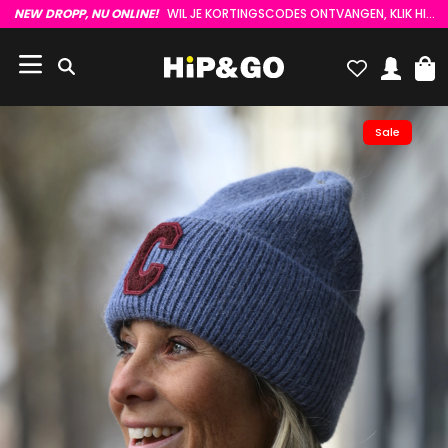
NEW DROPP, NU ONLINE!
WIL JE KORTINGSCODES ONTVANGEN, KLIK HIER :)
Sale