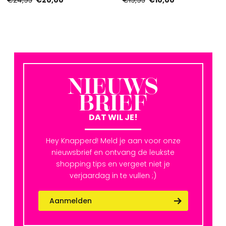
€24,95
€20,00
€19,95
€10,00
NIEUWS
BRIEF
DAT WIL JE!
Hey Knapperd! Meld je aan voor onze
nieuwsbrief en ontvang de leukste
shopping tips en vergeet niet je
verjaardag in te vullen ;)
Aanmelden