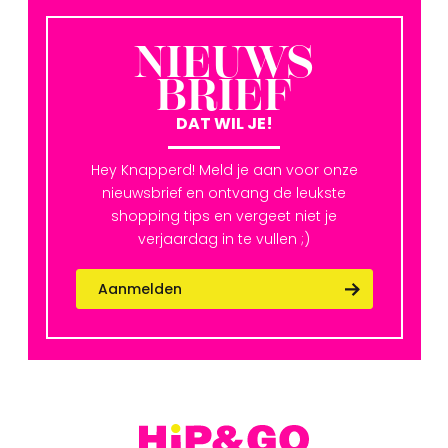
NIEUWS
BRIEF
DAT WIL JE!
Hey Knapperd! Meld je aan voor onze
nieuwsbrief en ontvang de leukste
shopping tips en vergeet niet je
verjaardag in te vullen ;)
Aanmelden