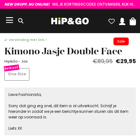
NEW DROPP, NU ONLINE!
WIL JE KORTINGSCODES ONTVANGEN, KLIK HIER :)
Verzending met DHL !
Sale
Kimono Jasje Double Face
€89,95
€29,95
Hip&Go - Jas
One Size
Lieve Fashionista,
Sorry dat ging erg snel, dit item is al uitverkocht. Schrijf je
hieronder in zodat we je een berichtje kunnen sturen als dit item
weer op voorraad is.
Liefs XX