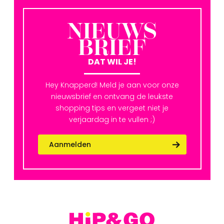
NIEUWS
BRIEF
DAT WIL JE!
Hey Knapperd! Meld je aan voor onze
nieuwsbrief en ontvang de leukste
shopping tips en vergeet niet je
verjaardag in te vullen ;)
Aanmelden