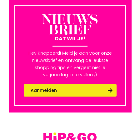
NIEUWS
BRIEF
DAT WIL JE!
Hey Knapperd! Meld je aan voor onze
nieuwsbrief en ontvang de leukste
shopping tips en vergeet niet je
verjaardag in te vullen ;)
Aanmelden