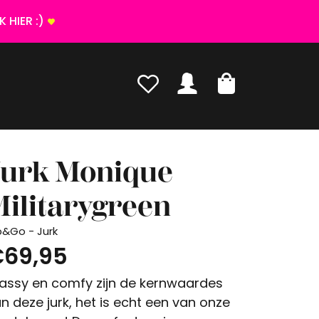
 HIER :)
Jurk Monique
ilitarygreen
p&Go - Jurk
69,95
assy en comfy zijn de kernwaardes
n deze jurk, het is echt een van onze