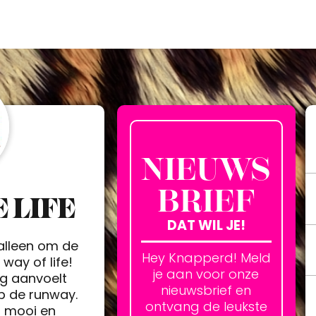
NIEUWS
BRIEF
 LIFE
DAT WIL JE!
 alleen om de
Hey Knapperd! Meld
way of life!
je aan voor onze
ag aanvoelt
nieuwsbrief en
op de runway.
ontvang de leukste
h mooi en