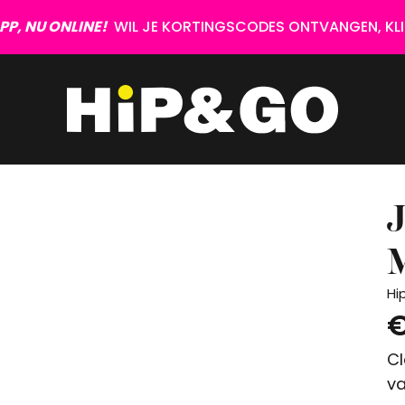
P, NU ONLINE!
WIL JE KORTINGSCODES ONTVANGEN, KLIK
M
Hi
€
Cl
va