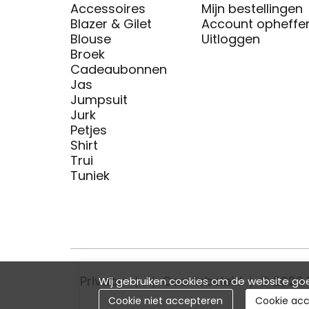
Accessoires
Mijn bestellingen
Blazer & Gilet
Account opheffe
Blouse
Uitloggen
Broek
Cadeaubonnen
Jas
Jumpsuit
Jurk
Petjes
Shirt
Trui
Tuniek
Privacy
Cookiebeleid
© 2026 
Wij gebruiken cookies om de website goe