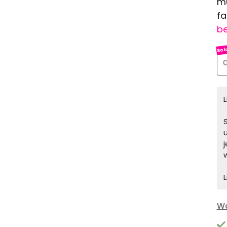
mu
fa
be
O
S
L
Wa