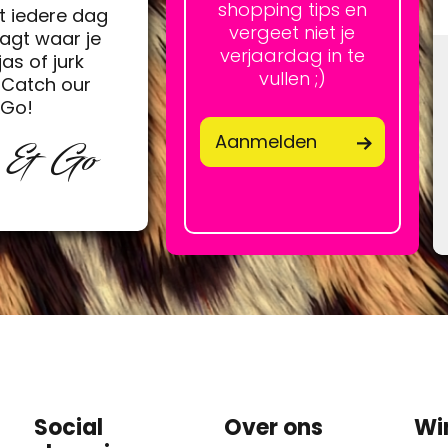
shopping tips en
t iedere dag
vergeet niet je
agt waar je
verjaardag in te
jas of jurk
vullen ;)
Catch our
&Go!
Aanmelden
p & Go
Social
Over ons
Wi