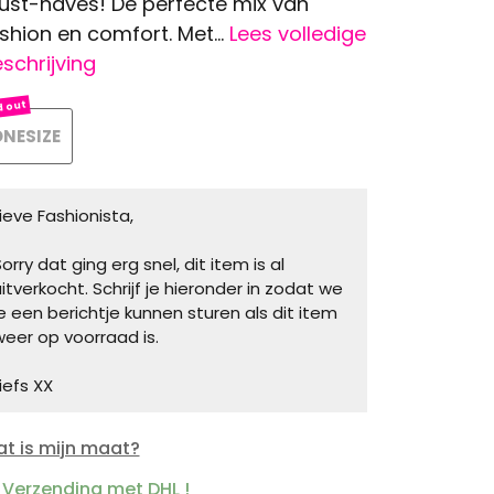
st-haves! De perfecte mix van
shion en comfort. Met...
Lees volledige
schrijving
NESIZE
Lieve Fashionista,
orry dat ging erg snel, dit item is al
uitverkocht. Schrijf je hieronder in zodat we
je een berichtje kunnen sturen als dit item
weer op voorraad is.
iefs XX
t is mijn maat?
Verzending met DHL !