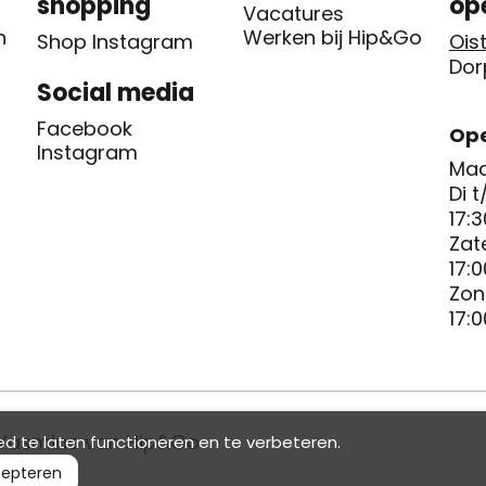
shopping
op
Vacatures
n
Werken bij Hip&Go
Shop Instagram
Oist
Dor
Social media
Facebook
Ope
Instagram
Maa
Di t
17:3
Zat
17:0
Zon
17:0
Yasmine van Hip&Go
d te laten functioneren en te verbeteren.