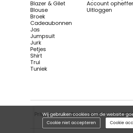
Blazer & Gilet
Account opheffe
Blouse
Uitloggen
Broek
Cadeaubonnen
Jas
Jumpsuit
Jurk
Petjes
Shirt
Trui
Tuniek
Privacy
Cookiebeleid
© 2026 
Wij gebruiken cookies om de website goe