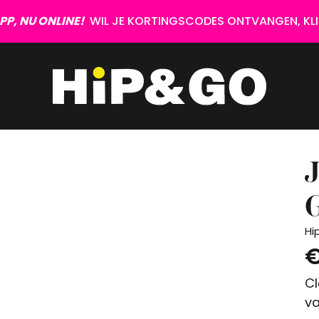
P, NU ONLINE!
WIL JE KORTINGSCODES ONTVANGEN, KLIK
Hi
€
Cl
va