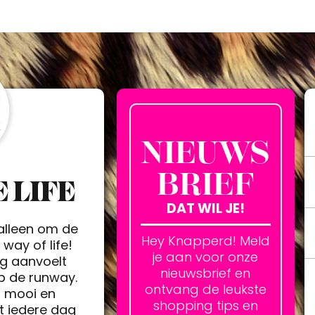
NIEUWS
BRIEF
 LIFE
DAT WIL JE!
 alleen om de
Hey Knapperd! Meld
way of life!
je aan voor onze
ag aanvoelt
nieuwsbrief en
op de runway.
ontvang de leukste
h mooi en
shopping tips en
t iedere dag