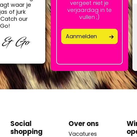
vergeet niet je
agt waar je
verjaardag in te
jas of jurk
vullen ;)
Catch our
&Go!
Aanmelden
p & Go
Social
Over ons
Wi
shopping
op
Vacatures