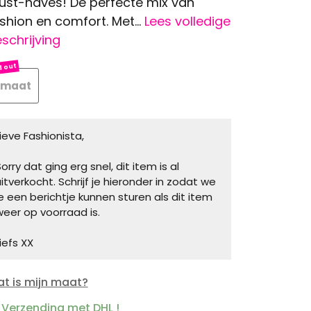
st-haves! De perfecte mix van
shion en comfort. Met...
Lees volledige
schrijving
 maat
Lieve Fashionista,
orry dat ging erg snel, dit item is al
uitverkocht. Schrijf je hieronder in zodat we
je een berichtje kunnen sturen als dit item
weer op voorraad is.
iefs XX
t is mijn maat?
Verzending met DHL !