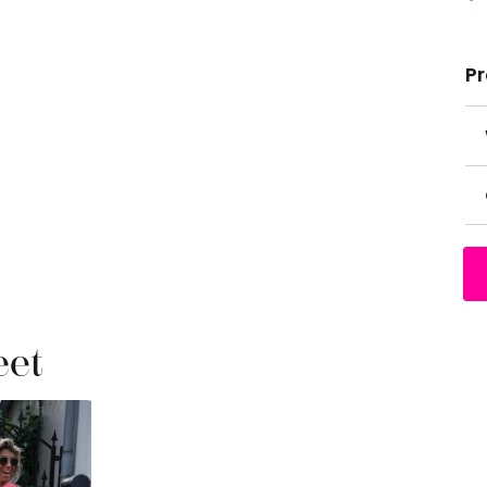
P
eet