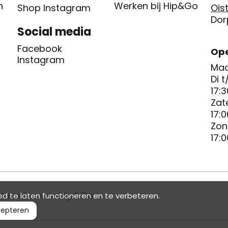
n
Werken bij Hip&Go
Shop Instagram
Oist
Dor
Social media
Facebook
Ope
Instagram
Maa
Di t
17:3
Zat
17:0
Zon
17:0
Yasmine van Hip&Go
d te laten functioneren en te verbeteren.