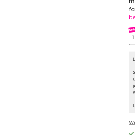
mu
fa
be
1
S
L
Wa