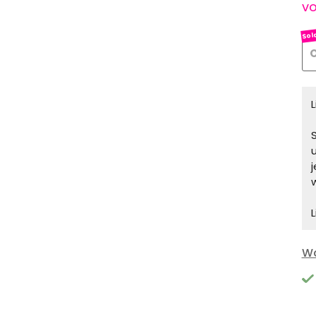
vo
O
S
L
Wa