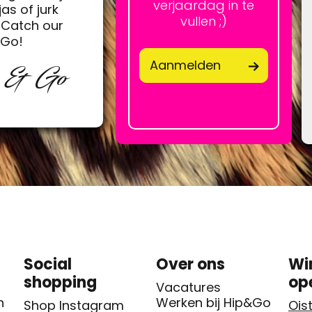
verjaardag in te
jas of jurk
vullen ;)
Catch our
&Go!
Aanmelden
p & Go
Social
Over ons
Wi
shopping
op
Vacatures
n
Werken bij Hip&Go
Shop Instagram
Oist