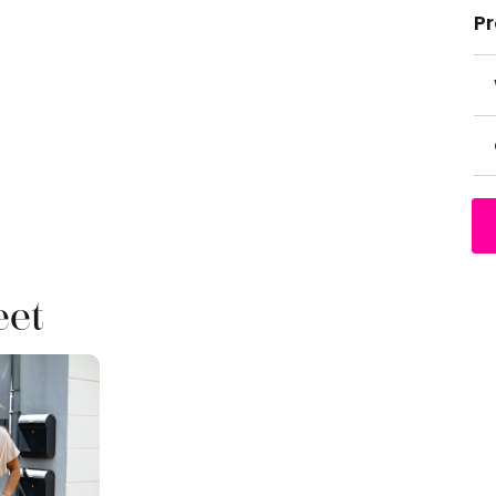
P
eet