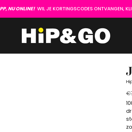
P, NU ONLINE!
WIL JE KORTINGSCODES ONTVANGEN, KLIK
J
Hi
€
10
dr
st
zo