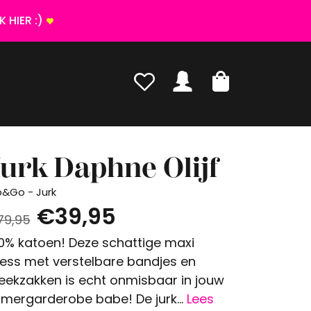
 HIER :)
urk Daphne Olijf
p&Go - Jurk
€39,95
79,95
0% katoen! Deze schattige maxi
ess met verstelbare bandjes en
eekzakken is echt onmisbaar in jouw
mergarderobe babe! De jurk...
Lees