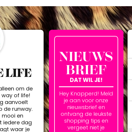
NIEUWS
BRIEF
 LIFE
DAT WIL JE!
 alleen om de
Hey Knapperd! Meld
way of life!
je aan voor onze
ag aanvoelt
nieuwsbrief en
op de runway.
ontvang de leukste
h mooi en
shopping tips en
t iedere dag
vergeet niet je
agt waar je