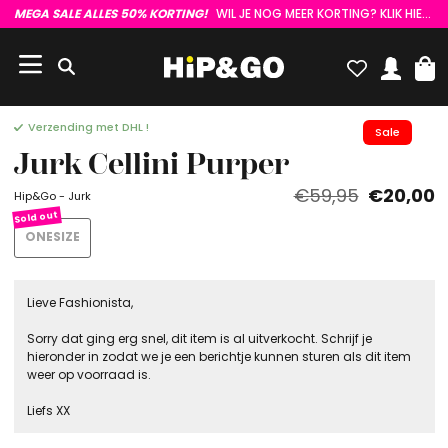
MEGA SALE ALLES 50% KORTING!
WIL JE NOG MEER KORTING? KLIK HIER :)
Verzending met DHL !
Sale
Jurk Cellini Purper
€59,95
€20,00
Hip&Go - Jurk
ONESIZE
Lieve Fashionista,
Sorry dat ging erg snel, dit item is al uitverkocht. Schrijf je
hieronder in zodat we je een berichtje kunnen sturen als dit item
weer op voorraad is.
Liefs XX