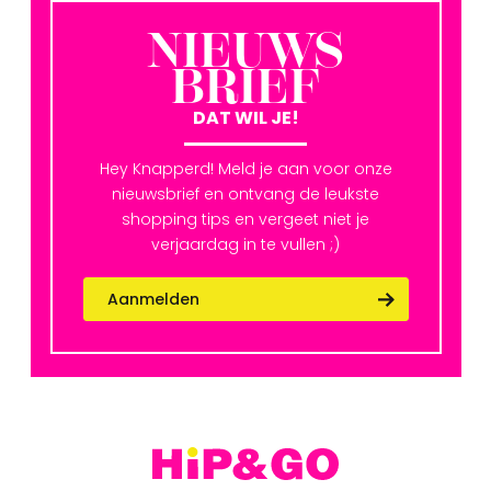
NIEUWS
BRIEF
DAT WIL JE!
Hey Knapperd! Meld je aan voor onze
nieuwsbrief en ontvang de leukste
shopping tips en vergeet niet je
verjaardag in te vullen ;)
Aanmelden