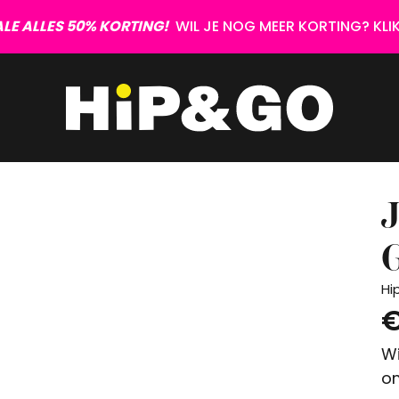
LE ALLES 50% KORTING!
WIL JE NOG MEER KORTING? KLIK 
Hi
€
Wi
om