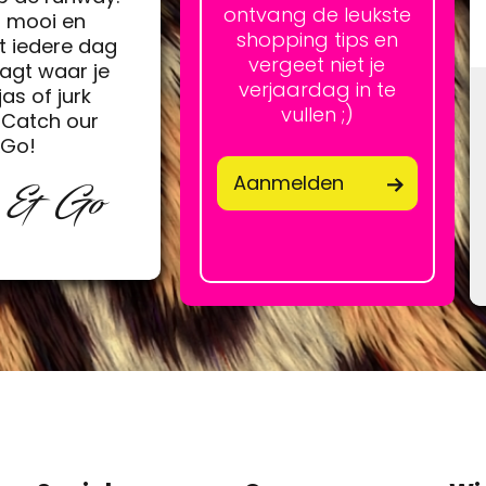
ontvang de leukste
h mooi en
shopping tips en
t iedere dag
vergeet niet je
agt waar je
verjaardag in te
jas of jurk
vullen ;)
Catch our
&Go!
Aanmelden
p & Go