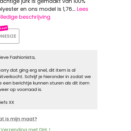
achtige jurk is gemaakt van 100%
lyester en ons model is 1,76....
Lees
lledige beschrijving
NESIZE
Lieve Fashionista,
orry dat ging erg snel, dit item is al
uitverkocht. Schrijf je hieronder in zodat we
je een berichtje kunnen sturen als dit item
weer op voorraad is.
iefs XX
t is mijn maat?
Verzending met DHL !