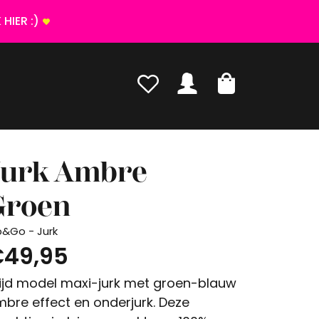
HIER :)
Jurk Ambre
Groen
p&Go - Jurk
49,95
jd model maxi-jurk met groen-blauw
bre effect en onderjurk. Deze