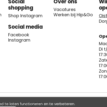
Social
Over ons
Wi
shopping
op
Vacatures
n
Werken bij Hip&Go
Shop Instagram
Oist
Dor
Social media
Facebook
Ope
Instagram
Maa
Di t
17:3
Zat
17:0
Zon
17:0
Yasmine van Hip&Go
d te laten functioneren en te verbeteren.