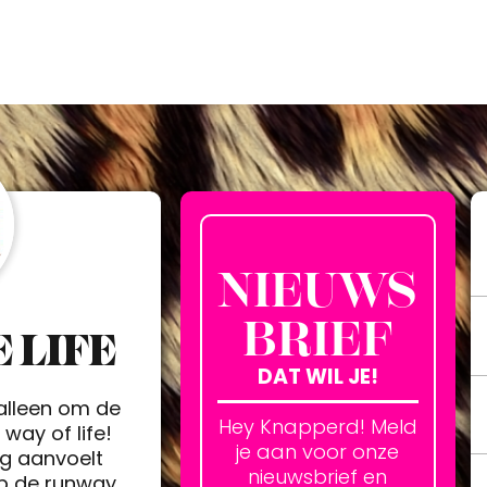
NIEUWS
BRIEF
 LIFE
DAT WIL JE!
 alleen om de
Hey Knapperd! Meld
way of life!
je aan voor onze
ag aanvoelt
nieuwsbrief en
op de runway.