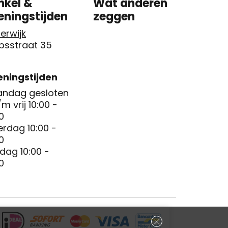
nkel &
Wat anderen
eningstijden
zeggen
erwijk
psstraat 35
ningstijden
ndag gesloten
/m vrij 10:00 -
0
erdag 10:00 -
0
dag 10:00 -
0