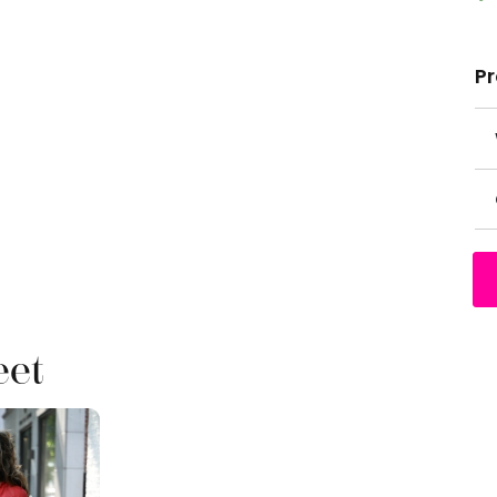
P
eet