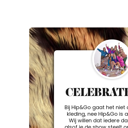
CELEBRATE
Bij Hip&Go gaat het niet
kleding, nee Hip&Go is a 
Wij willen dat iedere d
alsof je de show steelt 