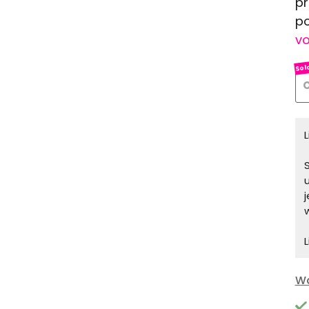
pr
po
vo
O
S
L
Wa