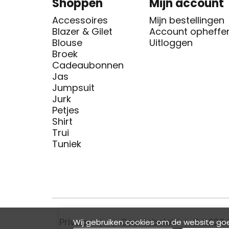
Shoppen
Mijn account
Accessoires
Mijn bestellingen
Blazer & Gilet
Account opheffe
Blouse
Uitloggen
Broek
Cadeaubonnen
Jas
Jumpsuit
Jurk
Petjes
Shirt
Trui
Tuniek
Privacy
Cookiebeleid
© 2026 
Wij gebruiken cookies om de website goe