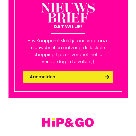
NIEUWS
BRIEF
DAT WIL JE!
Hey Knapperd! Meld je aan voor onze
nieuwsbrief en ontvang de leukste
shopping tips en vergeet niet je
verjaardag in te vullen ;)
Aanmelden