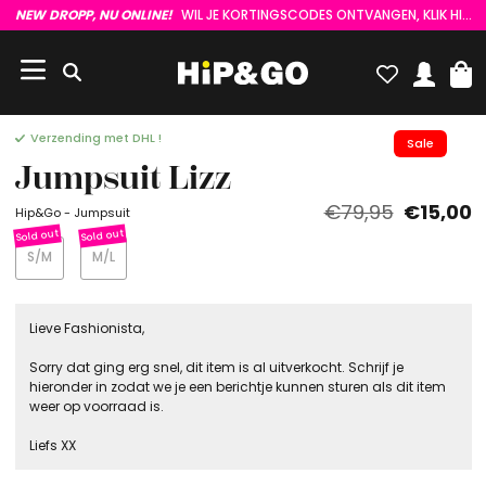
NEW DROPP, NU ONLINE!
WIL JE KORTINGSCODES ONTVANGEN, KLIK HIER :)
Verzending met DHL !
Sale
Jumpsuit Lizz
€79,95
€15,00
Hip&Go - Jumpsuit
S/M
M/L
Lieve Fashionista,
Sorry dat ging erg snel, dit item is al uitverkocht. Schrijf je
hieronder in zodat we je een berichtje kunnen sturen als dit item
weer op voorraad is.
Liefs XX