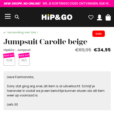
NEW DROPP, NU ONLINE!
WIL JE KORTINGSCODES ONTVANGEN, KLIK HIER :)
Verzending met DHL !
Sale
Jumpsuit Carolle beige
€69,95
€34,95
Hip&Go - Jumpsuit
S/M
M/L
Lieve Fashionista,
Sorry dat ging erg snel, dit item is al uitverkocht. Schrijf je
hieronder in zodat we je een berichtje kunnen sturen als dit item
weer op voorraad is.
Liefs XX