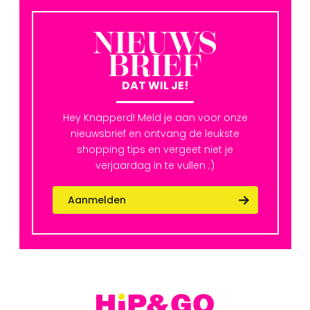
NIEUWS
BRIEF
DAT WIL JE!
Hey Knapperd! Meld je aan voor onze
nieuwsbrief en ontvang de leukste
shopping tips en vergeet niet je
verjaardag in te vullen ;)
Aanmelden