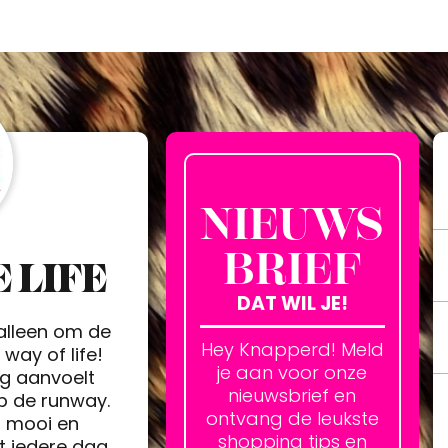
NIEUWS
BRIEF
 LIFE
DAT WIL JE!
 alleen om de
Hey Knapperd! Meld
way of life!
je aan voor onze
ag aanvoelt
nieuwsbrief en
op de runway.
ontvang de leukste
h mooi en
shopping tips en
t iedere dag