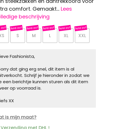
n steekzakken en aantrekkoord voor
tra comfort. Gemaakt...
Lees
lledige beschrijving
XS
S
M
L
XL
XXL
Lieve Fashionista,
orry dat ging erg snel, dit item is al
uitverkocht. Schrijf je hieronder in zodat we
je een berichtje kunnen sturen als dit item
weer op voorraad is.
iefs XX
t is mijn maat?
Verzending met DHL !