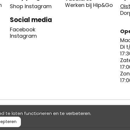
n
Werken bij Hip&Go
Shop Instagram
Oist
Dor
Social media
Facebook
Ope
Instagram
Maa
Di t
17:3
Zat
17:0
Zon
17:0
Yasmine van Hip&Go
d te laten functioneren en te verbeteren.