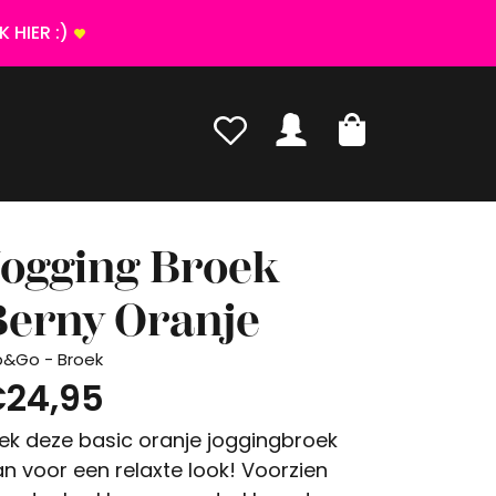
 HIER :)
Jogging Broek
Berny Oranje
p&Go - Broek
24,95
ek deze basic oranje joggingbroek
n voor een relaxte look! Voorzien