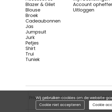
Blazer & Gilet
Account opheffe
Blouse
Uitloggen
Broek
Cadeaubonnen
Jas
Jumpsuit
Jurk
Petjes
Shirt
Trui
Tuniek
Privacy
Cookiebeleid
© 2026 
Wij gebruiken cookies om de website goe