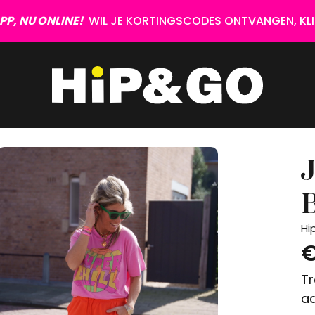
P, NU ONLINE!
WIL JE KORTINGSCODES ONTVANGEN, KLIK
Hi
€
Tr
aa