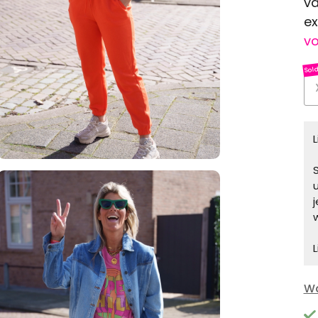
va
ex
vo
S
L
Wa