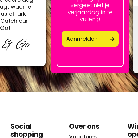
vergeet niet je
agt waar je
verjaardag in te
jas of jurk
vullen ;)
Catch our
&Go!
Aanmelden
p & Go
Social
Over ons
Wi
shopping
op
Vacatures