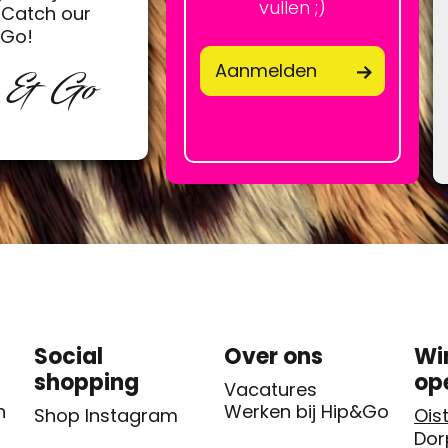
vullen ;)
Catch our
&Go!
Aanmelden
p & Go
Social
Over ons
Wi
shopping
op
Vacatures
n
Werken bij Hip&Go
Shop Instagram
Oist
Dor