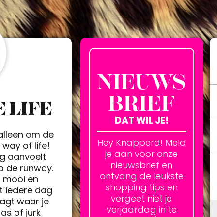
NIEUWS
BRIEF
 LIFE
DAT WIL JE!
 alleen om de
Hey Knapperd! Meld
way of life!
je aan voor onze
ag aanvoelt
nieuwsbrief en
op de runway.
ontvang de leukste
h mooi en
shopping tips en
t iedere dag
vergeet niet je
agt waar je
verjaardag in te
jas of jurk