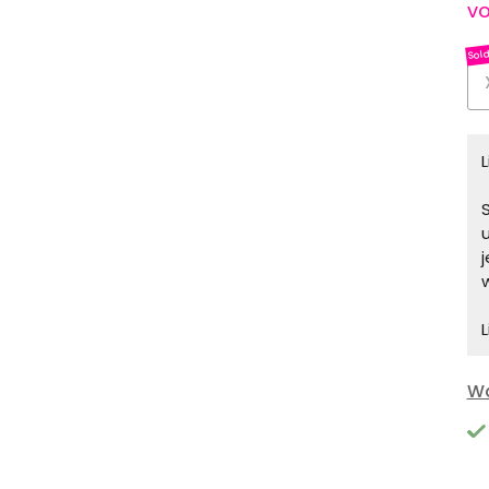
vo
S
L
Wa