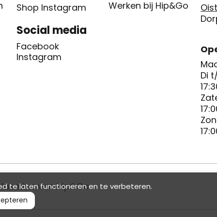
n
Werken bij Hip&Go
Shop Instagram
Oist
Dor
Social media
Facebook
Ope
Instagram
Maa
Di t
17:3
Zat
17:0
Zon
17:0
Yasmine van Hip&Go
d te laten functioneren en te verbeteren.