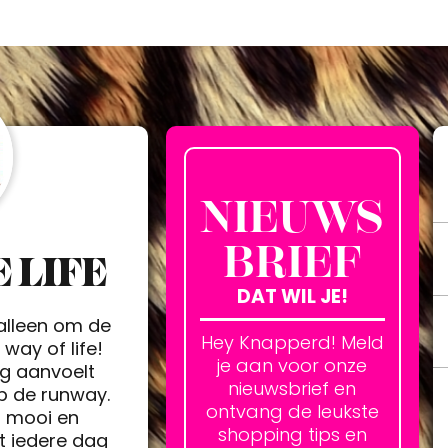
NIEUWS
BRIEF
 LIFE
DAT WIL JE!
 alleen om de
Hey Knapperd! Meld
way of life!
je aan voor onze
ag aanvoelt
nieuwsbrief en
op de runway.
ontvang de leukste
h mooi en
shopping tips en
t iedere dag