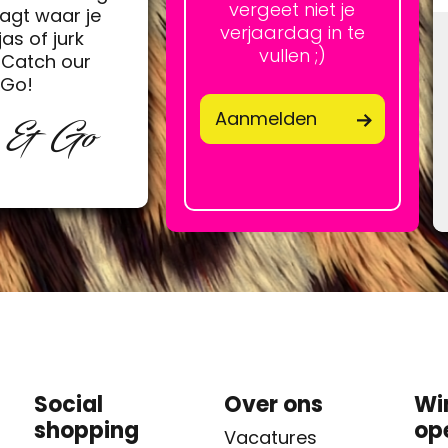
vergeet niet je
agt waar je
verjaardag in te
jas of jurk
vullen ;)
Catch our
&Go!
Aanmelden
p & Go
Social
Over ons
Wi
shopping
op
Vacatures