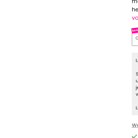
ma
he
vo
O
S
L
Wa