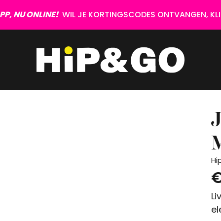
P, NU ONLINE!
WIL JE KORTINGSCODES ONTVANGEN, KLIK
Hi
€
Li
el