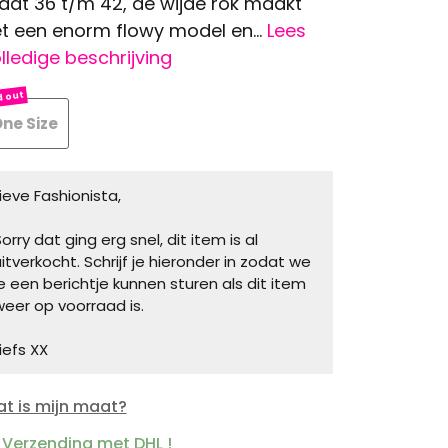
at 36 t/m 42, de wijde rok maakt
t een enorm flowy model en...
Lees
lledige beschrijving
ne Size
Lieve Fashionista,
orry dat ging erg snel, dit item is al
uitverkocht. Schrijf je hieronder in zodat we
je een berichtje kunnen sturen als dit item
weer op voorraad is.
iefs XX
t is mijn maat?
Verzending met DHL !