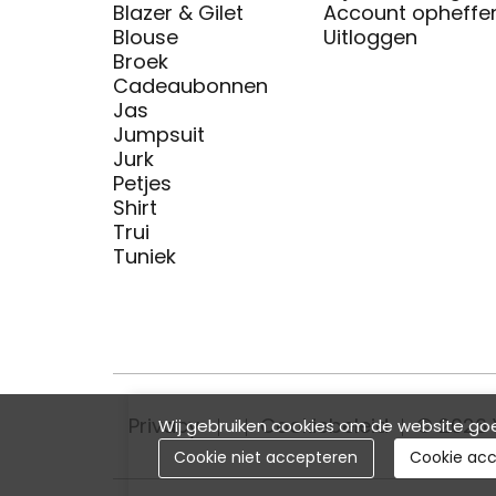
Blazer & Gilet
Account opheffe
Blouse
Uitloggen
Broek
Cadeaubonnen
Jas
Jumpsuit
Jurk
Petjes
Shirt
Trui
Tuniek
Privacy
Cookiebeleid
© 2026 
Wij gebruiken cookies om de website goe