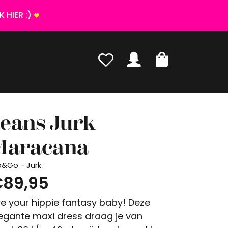
 HIER :)
Jeans Jurk
Maracana
p&Go - Jurk
89,95
ve your hippie fantasy baby! Deze
egante maxi dress draag je van