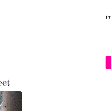
P
eet