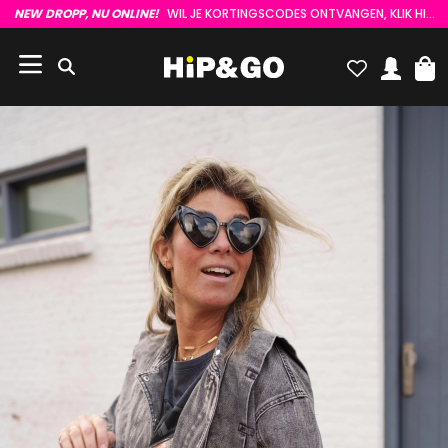
NEW DROPP, NU ONLINE!
WIL JE KORTINGSCODES ONTVANGEN, KLIK HIER :)