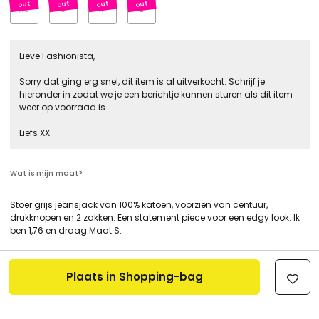
XS
S
M
L
Lieve Fashionista,
Sorry dat ging erg snel, dit item is al uitverkocht. Schrijf je
hieronder in zodat we je een berichtje kunnen sturen als dit item
weer op voorraad is.
Liefs XX
Wat is mijn maat?
Stoer grijs jeansjack van 100% katoen, voorzien van centuur,
drukknopen en 2 zakken. Een statement piece voor een edgy look. Ik
ben 1,76 en draag Maat S.
Plaats in Shopping-bag