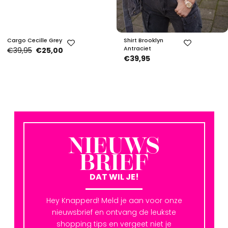
Cargo Cecille Grey
Shirt Brooklyn
Antraciet
€39,95
€25,00
€39,95
NIEUWS
BRIEF
DAT WIL JE!
Hey Knapperd! Meld je aan voor onze
nieuwsbrief en ontvang de leukste
shopping tips en vergeet niet je