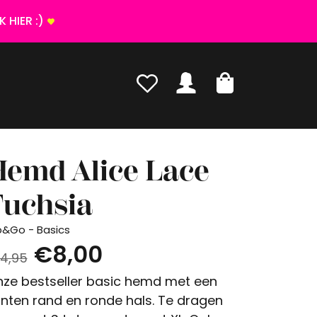
 HIER :)
Hemd Alice Lace
Fuchsia
p&Go - Basics
€8,00
4,95
ze bestseller basic hemd met een
nten rand en ronde hals. Te dragen