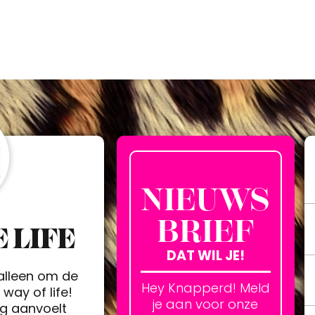
NIEUWS
BRIEF
 LIFE
DAT WIL JE!
 alleen om de
Hey Knapperd! Meld
way of life!
je aan voor onze
ag aanvoelt