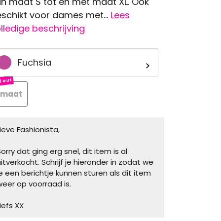
n maat S tot en met maat XL. Ook
schikt voor dames met...
Lees
lledige beschrijving
Fuchsia
 maat
Lieve Fashionista,
orry dat ging erg snel, dit item is al
uitverkocht. Schrijf je hieronder in zodat we
je een berichtje kunnen sturen als dit item
weer op voorraad is.
iefs XX