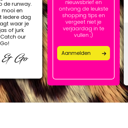
nieuwsbrief en
op de runway.
ontvang de leukste
h mooi en
shopping tips en
t iedere dag
vergeet niet je
agt waar je
verjaardag in te
jas of jurk
vullen ;)
Catch our
&Go!
Aanmelden
p & Go