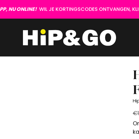
P, NU ONLINE!
WIL JE KORTINGSCODES ONTVANGEN, KLIK
Hi
€1
On
ka