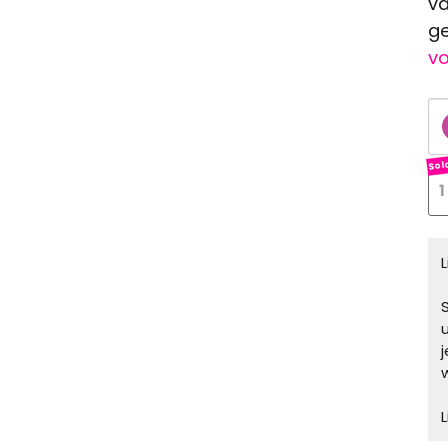
va
ge
vo
1
S
L