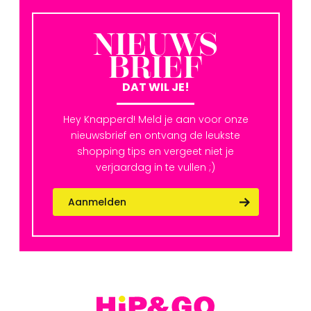
NIEUWS
BRIEF
DAT WIL JE!
Hey Knapperd! Meld je aan voor onze
nieuwsbrief en ontvang de leukste
shopping tips en vergeet niet je
verjaardag in te vullen ;)
Aanmelden