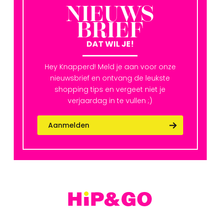
NIEUWS
BRIEF
DAT WIL JE!
Hey Knapperd! Meld je aan voor onze
nieuwsbrief en ontvang de leukste
shopping tips en vergeet niet je
verjaardag in te vullen ;)
Aanmelden