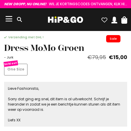
NEW DROPP, NU ONLINE!
WIL JE KORTINGSCODES ONTVANGEN, KLIK HIER :)
Verzending met DHL !
Sale
Dress MoMo Groen
€79,95
€15,00
- Jurk
One Size
Lieve Fashionista,
Sorry dat ging erg snel, dit item is al uitverkocht. Schrijf je
hieronder in zodat we je een berichtje kunnen sturen als dit item
weer op voorraad is.
Liefs XX