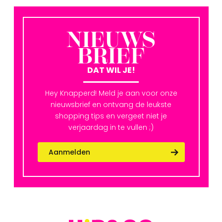
NIEUWS
BRIEF
DAT WIL JE!
Hey Knapperd! Meld je aan voor onze
nieuwsbrief en ontvang de leukste
shopping tips en vergeet niet je
verjaardag in te vullen ;)
Aanmelden