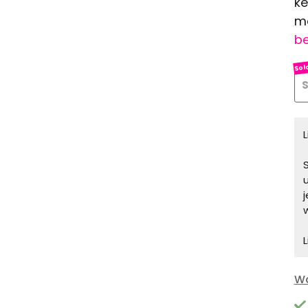
ke
me
be
S
L
Wa