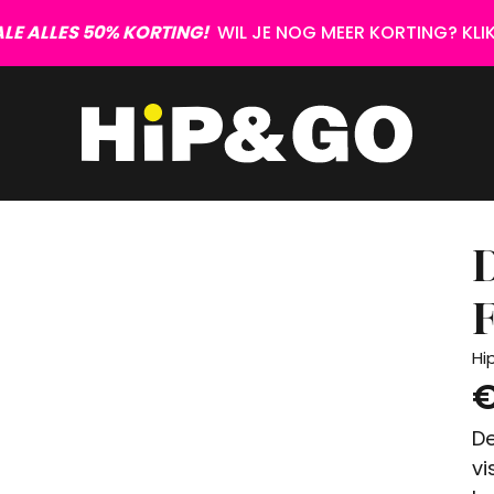
LE ALLES 50% KORTING!
WIL JE NOG MEER KORTING? KLIK 
Hi
€
De
vi