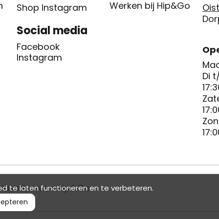
n
Werken bij Hip&Go
Shop Instagram
Oist
Dor
Social media
Facebook
Ope
Instagram
Maa
Di t
17:3
Zat
17:0
Zon
17:0
Yasmine van Hip&Go
d te laten functioneren en te verbeteren.