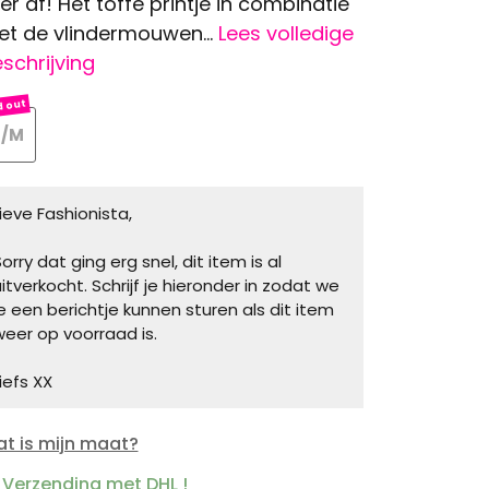
er af! Het toffe printje in combinatie
t de vlindermouwen...
Lees volledige
schrijving
S/M
Lieve Fashionista,
orry dat ging erg snel, dit item is al
uitverkocht. Schrijf je hieronder in zodat we
je een berichtje kunnen sturen als dit item
weer op voorraad is.
iefs XX
t is mijn maat?
Verzending met DHL !