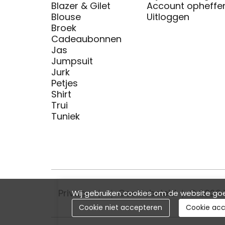
Blazer & Gilet
Account opheffe
Blouse
Uitloggen
Broek
Cadeaubonnen
Jas
Jumpsuit
Jurk
Petjes
Shirt
Trui
Tuniek
Privacy
Cookiebeleid
© 2026 
Wij gebruiken cookies om de website goe