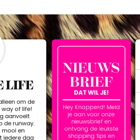
NIEUWS
BRIEF
 LIFE
DAT WIL JE!
 alleen om de
Hey Knapperd! Meld
way of life!
je aan voor onze
ag aanvoelt
nieuwsbrief en
op de runway.
ontvang de leukste
h mooi en
shopping tips en
t iedere dag