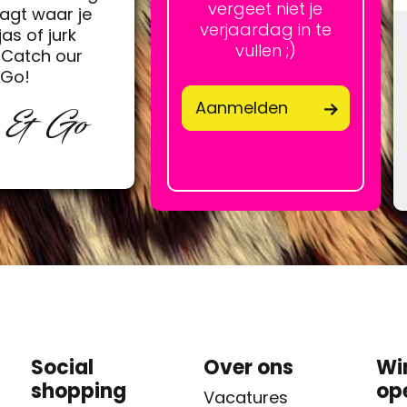
vergeet niet je
agt waar je
verjaardag in te
jas of jurk
vullen ;)
Catch our
&Go!
Aanmelden
p & Go
Social
Over ons
Wi
shopping
op
Vacatures