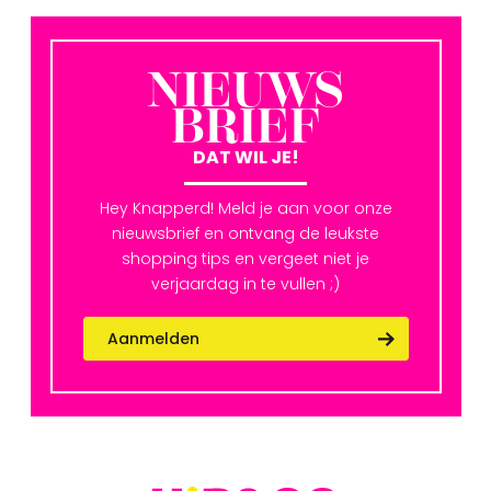
NIEUWS
BRIEF
DAT WIL JE!
Hey Knapperd! Meld je aan voor onze
nieuwsbrief en ontvang de leukste
shopping tips en vergeet niet je
verjaardag in te vullen ;)
Aanmelden