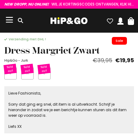
NEW DROPP, NU ONLINE!
WIL JE KORTINGSCODES ONTVANGEN, KLIK HIER :)
Verzending met DHL !
Sale
Dress Margriet Zwart
€39,95
€19,95
Hip&Go - Jurk
S
M
L
Lieve Fashionista,
Sorry dat ging erg snel, dit item is al uitverkocht. Schrijf je
hieronder in zodat we je een berichtje kunnen sturen als dit item
weer op voorraad is.
Liefs XX