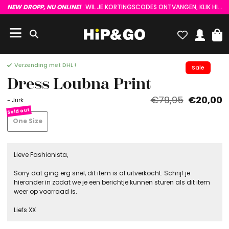
NEW DROPP, NU ONLINE!
WIL JE KORTINGSCODES ONTVANGEN, KLIK HIER :)
Verzending met DHL !
Sale
Dress Loubna Print
€79,95
€20,00
- Jurk
One Size
Lieve Fashionista,
Sorry dat ging erg snel, dit item is al uitverkocht. Schrijf je
hieronder in zodat we je een berichtje kunnen sturen als dit item
weer op voorraad is.
Liefs XX