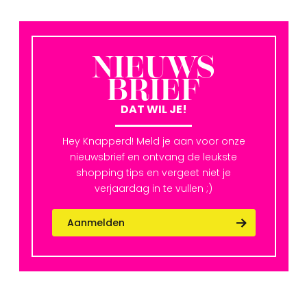
NIEUWS
BRIEF
DAT WIL JE!
Hey Knapperd! Meld je aan voor onze
nieuwsbrief en ontvang de leukste
shopping tips en vergeet niet je
verjaardag in te vullen ;)
Aanmelden