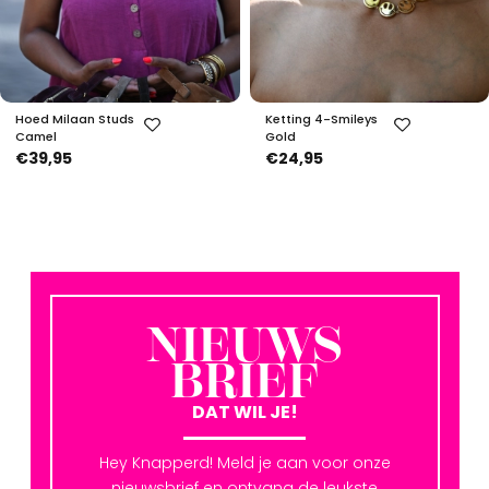
Hoed Milaan Studs
Ketting 4-Smileys
Camel
Gold
€39,95
€24,95
NIEUWS
BRIEF
DAT WIL JE!
Hey Knapperd! Meld je aan voor onze
nieuwsbrief en ontvang de leukste