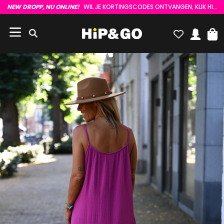
NEW DROPP, NU ONLINE!
WIL JE KORTINGSCODES ONTVANGEN, KLIK HIER :)