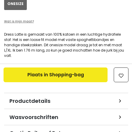
ONESIZE
Wat is mijn maat?
Dress Lotte is gemaakt van 100% katoen in een luchtige hydrofiele
stof. Het is een loose fit model met vaste spaghettibandjes en
handige steekzakken. Dit onesize model draag je tot en met maat
L/XL. Ik ben 1.76 m lang, zo kun je goed inschatten hoe de jurk bij jou
valt.
Plaats in Shopping-bag
Productdetails
Wasvoorschriften