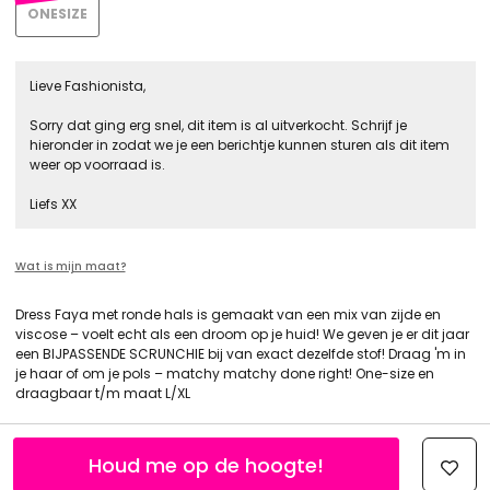
ONESIZE
Lieve Fashionista,
Sorry dat ging erg snel, dit item is al uitverkocht. Schrijf je
hieronder in zodat we je een berichtje kunnen sturen als dit item
weer op voorraad is.
Liefs XX
Wat is mijn maat?
Dress Faya met ronde hals is gemaakt van een mix van zijde en
viscose – voelt echt als een droom op je huid! We geven je er dit jaar
een BIJPASSENDE SCRUNCHIE bij van exact dezelfde stof! Draag 'm in
je haar of om je pols – matchy matchy done right! One-size en
draagbaar t/m maat L/XL
Houd me op de hoogte!