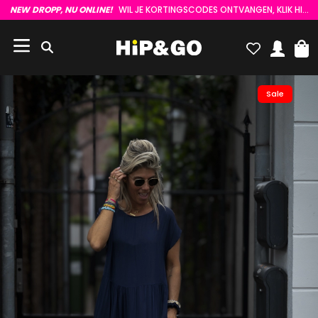
NEW DROPP, NU ONLINE!
WIL JE KORTINGSCODES ONTVANGEN, KLIK HIER :)
Sale