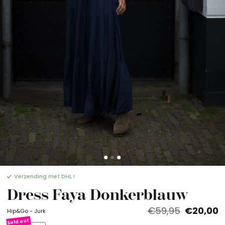
Verzending met DHL !
Dress Faya Donkerblauw
€59,95
€20,00
Hip&Go - Jurk