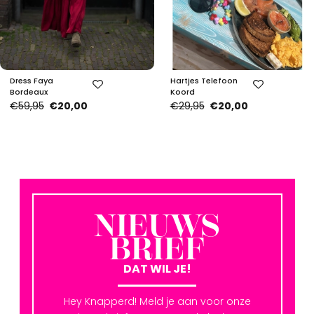
Dress Faya
Hartjes Telefoon
Bordeaux
Koord
€59,95
€20,00
€29,95
€20,00
NIEUWS
BRIEF
DAT WIL JE!
Hey Knapperd! Meld je aan voor onze