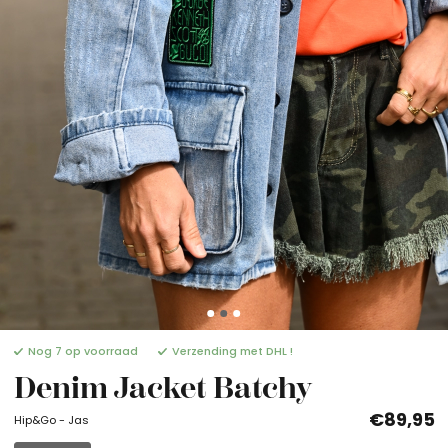
Nog 7 op voorraad
Verzending met DHL !
Denim Jacket Batchy
€89,95
Hip&Go - Jas