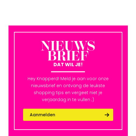
NIEUWS
BRIEF
DAT WIL JE!
Hey Knapperd! Meld je aan voor onze
nieuwsbrief en ontvang de leukste
shopping tips en vergeet niet je
verjaardag in te vullen ;)
Aanmelden