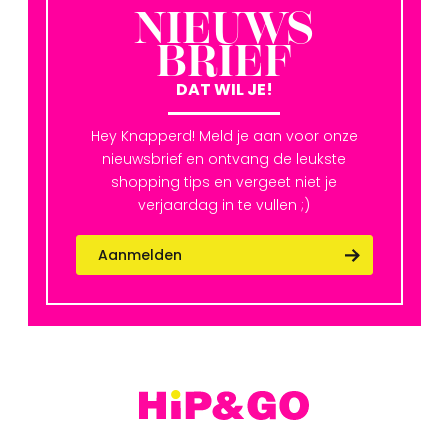
NIEUWS
BRIEF
DAT WIL JE!
Hey Knapperd! Meld je aan voor onze
nieuwsbrief en ontvang de leukste
shopping tips en vergeet niet je
verjaardag in te vullen ;)
Aanmelden