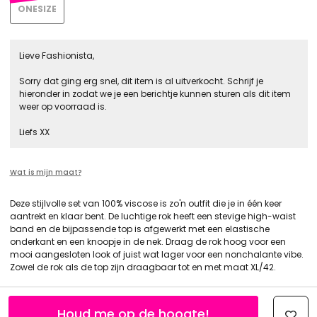
ONESIZE
Lieve Fashionista,
Sorry dat ging erg snel, dit item is al uitverkocht. Schrijf je
hieronder in zodat we je een berichtje kunnen sturen als dit item
weer op voorraad is.
Liefs XX
Wat is mijn maat?
Deze stijlvolle set van 100% viscose is zo'n outfit die je in één keer
aantrekt en klaar bent. De luchtige rok heeft een stevige high-waist
band en de bijpassende top is afgewerkt met een elastische
onderkant en een knoopje in de nek. Draag de rok hoog voor een
mooi aangesloten look of juist wat lager voor een nonchalante vibe.
Zowel de rok als de top zijn draagbaar tot en met maat XL/42.
Houd me op de hoogte!