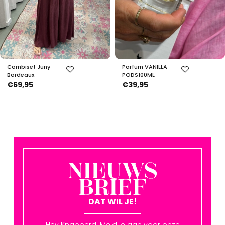
Combiset Juny
Parfum VANILLA
Bordeaux
PODS100ML
€69,95
€39,95
NIEUWS
BRIEF
DAT WIL JE!