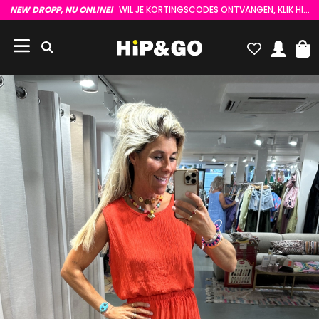
NEW DROPP, NU ONLINE!
WIL JE KORTINGSCODES ONTVANGEN, KLIK HIER :)