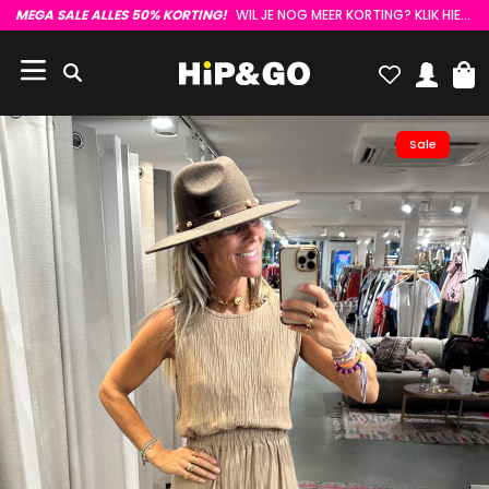
MEGA SALE ALLES 50% KORTING!
WIL JE NOG MEER KORTING? KLIK HIER :)
Sale