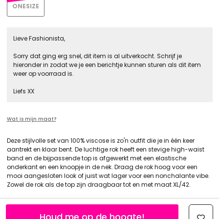
ONESIZE
Lieve Fashionista,
Sorry dat ging erg snel, dit item is al uitverkocht. Schrijf je
hieronder in zodat we je een berichtje kunnen sturen als dit item
weer op voorraad is.
Liefs XX
Wat is mijn maat?
Deze stijlvolle set van 100% viscose is zo'n outfit die je in één keer
aantrekt en klaar bent. De luchtige rok heeft een stevige high-waist
band en de bijpassende top is afgewerkt met een elastische
onderkant en een knoopje in de nek. Draag de rok hoog voor een
mooi aangesloten look of juist wat lager voor een nonchalante vibe.
Zowel de rok als de top zijn draagbaar tot en met maat XL/42.
Houd me op de hoogte!