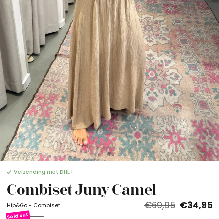
Verzending met DHL !
Combiset Juny Camel
€69,95
€34,95
Hip&Go - Combiset