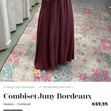
Nog 5 op voorraad
Verzending met DHL !
Combiset Juny Bordeaux
€69,95
Hip&Go - Combiset