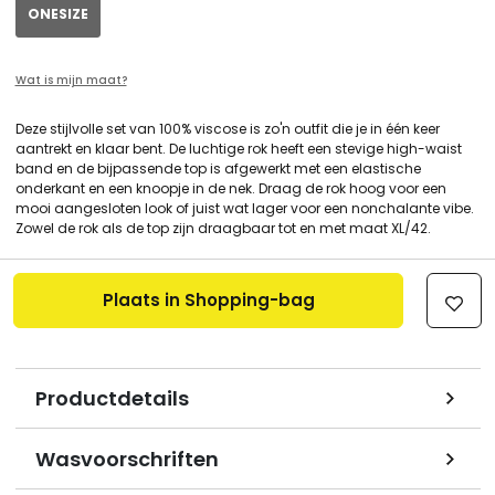
ONESIZE
Wat is mijn maat?
Deze stijlvolle set van 100% viscose is zo'n outfit die je in één keer
aantrekt en klaar bent. De luchtige rok heeft een stevige high-waist
band en de bijpassende top is afgewerkt met een elastische
onderkant en een knoopje in de nek. Draag de rok hoog voor een
mooi aangesloten look of juist wat lager voor een nonchalante vibe.
Zowel de rok als de top zijn draagbaar tot en met maat XL/42.
Plaats in Shopping-bag
Productdetails
Wasvoorschriften