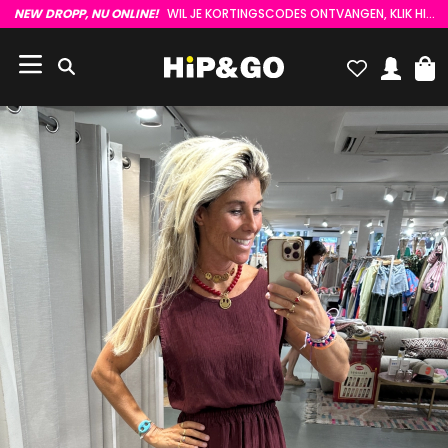
NEW DROPP, NU ONLINE!
WIL JE KORTINGSCODES ONTVANGEN, KLIK HIER :)