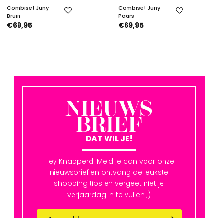
Combiset Juny
Combiset Juny
Bruin
Paars
€69,95
€69,95
NIEUWS
BRIEF
DAT WIL JE!
Hey Knapperd! Meld je aan voor onze
nieuwsbrief en ontvang de leukste
shopping tips en vergeet niet je
verjaardag in te vullen ;)