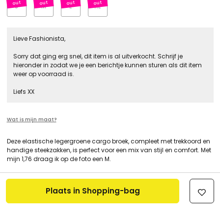
S
M
L
XL
Lieve Fashionista,
Sorry dat ging erg snel, dit item is al uitverkocht. Schrijf je
hieronder in zodat we je een berichtje kunnen sturen als dit item
weer op voorraad is.
Liefs XX
Wat is mijn maat?
Deze elastische legergroene cargo broek, compleet met trekkoord en
handige steekzakken, is perfect voor een mix van stijl en comfort. Met
mijn 1,76 draag ik op de foto een M.
Plaats in Shopping-bag