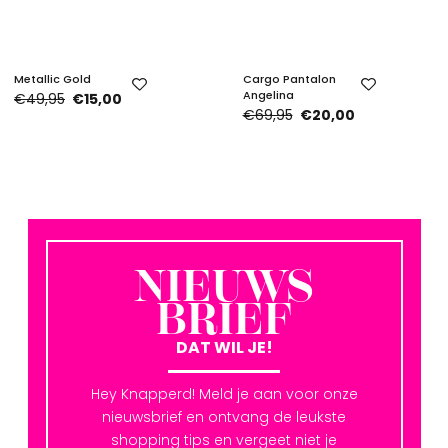
Metallic Gold
Cargo Pantalon
Angelina
€49,95
€15,00
€69,95
€20,00
NIEUWS
BRIEF
DAT WIL JE!
Hey Knapperd! Meld je aan voor onze
nieuwsbrief en ontvang de leukste
shopping tips en vergeet niet je