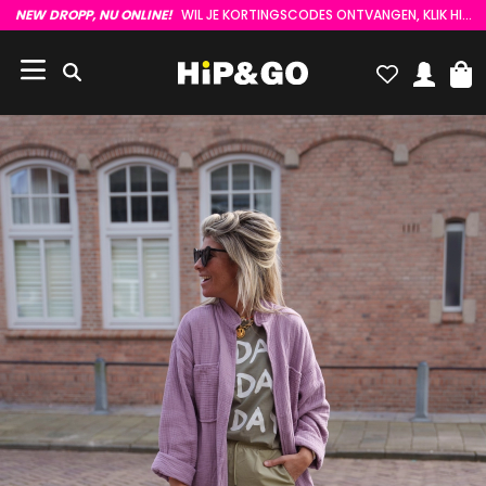
NEW DROPP, NU ONLINE!
WIL JE KORTINGSCODES ONTVANGEN, KLIK HIER :)