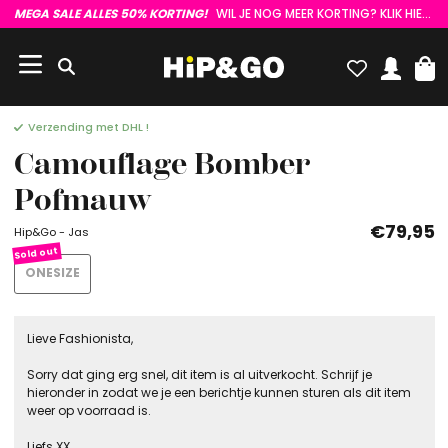
MEGA SALE ALLES 50% KORTING!
WIL JE NOG MEER KORTING? KLIK HIER :)
Verzending met DHL !
Camouflage Bomber
Pofmauw
€79,95
Hip&Go - Jas
ONESIZE
Lieve Fashionista,
Sorry dat ging erg snel, dit item is al uitverkocht. Schrijf je
hieronder in zodat we je een berichtje kunnen sturen als dit item
weer op voorraad is.
Liefs XX