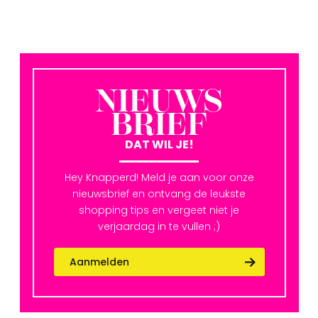
NIEUWS
BRIEF
DAT WIL JE!
Hey Knapperd! Meld je aan voor onze
nieuwsbrief en ontvang de leukste
shopping tips en vergeet niet je
verjaardag in te vullen ;)
Aanmelden