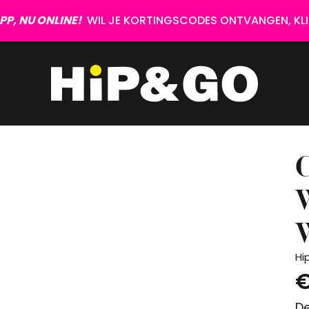
P, NU ONLINE!
WIL JE KORTINGSCODES ONTVANGEN, KLIK
Hi
€
De