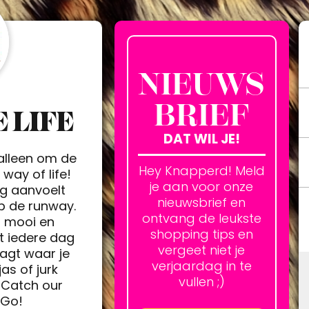
NIEUWS
BRIEF
 LIFE
DAT WIL JE!
 alleen om de
Hey Knapperd! Meld
way of life!
je aan voor onze
ag aanvoelt
nieuwsbrief en
op de runway.
ontvang de leukste
h mooi en
shopping tips en
t iedere dag
vergeet niet je
agt waar je
verjaardag in te
jas of jurk
vullen ;)
Catch our
&Go!