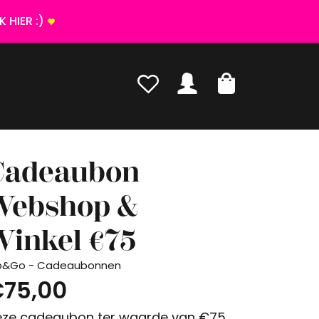
 HIER :)
Cadeaubon
Webshop &
Winkel €75
p&Go - Cadeaubonnen
75,00
ze cadeaubon ter waarde van €75