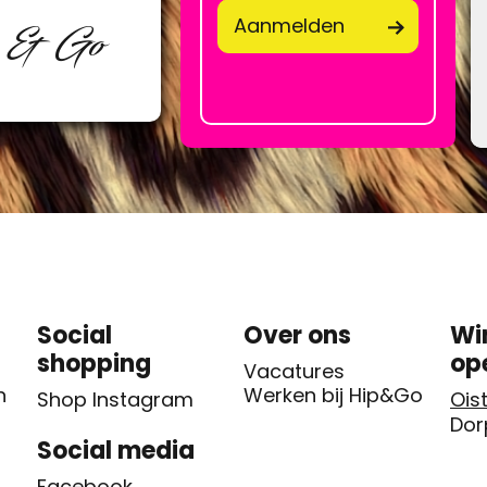
Aanmelden
p & Go
Social
Over ons
Wi
shopping
op
Vacatures
n
Werken bij Hip&Go
Shop Instagram
Oist
Dor
Social media
Facebook