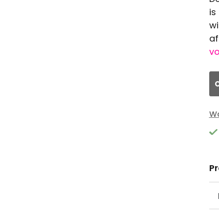
is
wi
af
vo
O
Wa
P