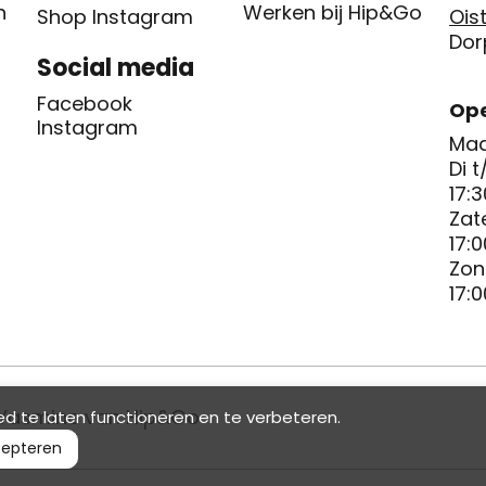
n
Werken bij Hip&Go
Shop Instagram
Oist
Dor
Social media
Facebook
Ope
Instagram
Maa
Di t
17:3
Zat
17:0
Zon
17:0
Yasmine van Hip&Go
d te laten functioneren en te verbeteren.