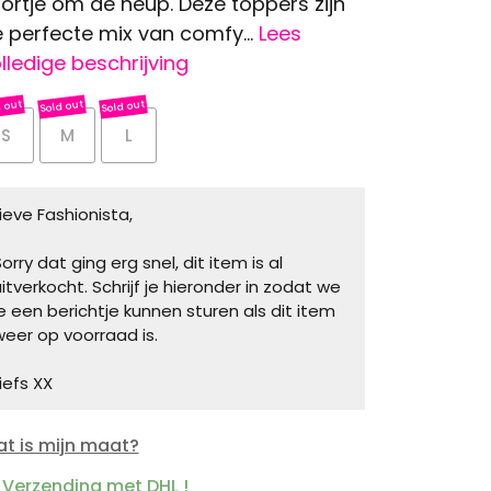
ortje om de heup. Deze toppers zijn
 perfecte mix van comfy...
Lees
lledige beschrijving
S
M
L
Lieve Fashionista,
orry dat ging erg snel, dit item is al
uitverkocht. Schrijf je hieronder in zodat we
je een berichtje kunnen sturen als dit item
weer op voorraad is.
iefs XX
t is mijn maat?
Verzending met DHL !