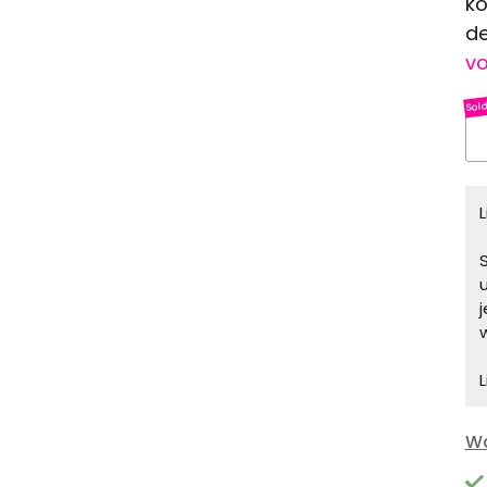
ko
de
vo
S
L
Wa