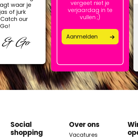
vergeet niet je
agt waar je
verjaardag in te
jas of jurk
vullen ;)
Catch our
&Go!
Aanmelden
p & Go
Social
Over ons
Wi
shopping
op
Vacatures