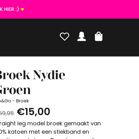
 HIER :)
Broek Nydie
Groen
p&Go - Broek
€15,00
59,95
raight leg model broek gemaakt van
0% katoen met een stiekband en