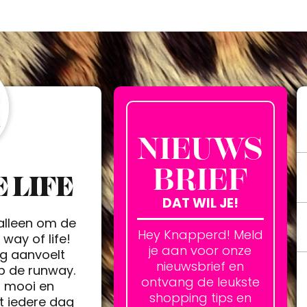
NIEUWS
BRIEF
 LIFE
DAT WIL JE!
 alleen om de
Hey Knapperd! Meld
way of life!
je aan voor onze
ag aanvoelt
nieuwsbrief en
op de runway.
ontvang de leukste
h mooi en
shopping tips en
t iedere dag