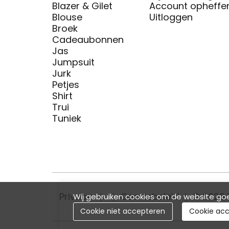
Blazer & Gilet
Account opheffe
Blouse
Uitloggen
Broek
Cadeaubonnen
Jas
Jumpsuit
Jurk
Petjes
Shirt
Trui
Tuniek
Privacy
Cookiebeleid
© 2026 
Wij gebruiken cookies om de website goe