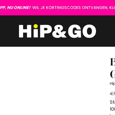
P, NU ONLINE!
WIL JE KORTINGSCODES ONTVANGEN, KLIK
Hi
€
St
10