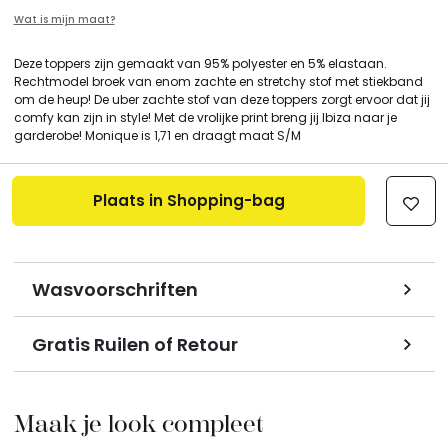
Wat is mijn maat?
Deze toppers zijn gemaakt van 95% polyester en 5% elastaan.
Rechtmodel broek van enom zachte en stretchy stof met stiekband
om de heup! De uber zachte stof van deze toppers zorgt ervoor dat jij
comfy kan zijn in style! Met de vrolijke print breng jij Ibiza naar je
garderobe! Monique is 1,71 en draagt maat S/M
Plaats in Shopping-bag
Wasvoorschriften
Gratis Ruilen of Retour
Maak je look compleet