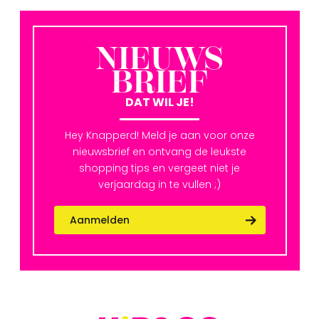
NIEUWS
BRIEF
DAT WIL JE!
Hey Knapperd! Meld je aan voor onze
nieuwsbrief en ontvang de leukste
shopping tips en vergeet niet je
verjaardag in te vullen ;)
Aanmelden