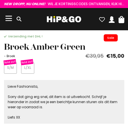
NEW DROPP, NU ONLINE!
WIL JE KORTINGSCODES ONTVANGEN, KLIK HIER :)
Verzending met DHL !
Sale
Broek Amber Green
€39,95
€15,00
- Broek
S/M
L/XL
Lieve Fashionista,
Sorry dat ging erg snel, dit item is al uitverkocht. Schrijf je
hieronder in zodat we je een berichtje kunnen sturen als dit item
weer op voorraad is.
Liefs XX