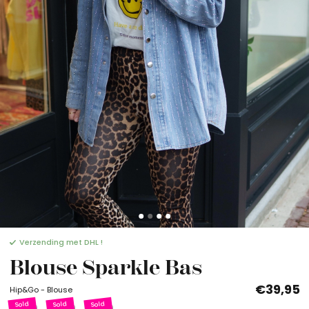
Verzending met DHL !
Blouse Sparkle Bas
€39,95
Hip&Go - Blouse