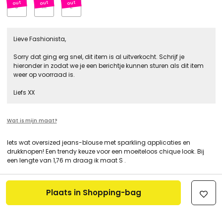
S
M
L
Lieve Fashionista,
Sorry dat ging erg snel, dit item is al uitverkocht. Schrijf je
hieronder in zodat we je een berichtje kunnen sturen als dit item
weer op voorraad is.
Liefs XX
Wat is mijn maat?
Iets wat oversized jeans-blouse met sparkling applicaties en
drukknopen! Een trendy keuze voor een moeiteloos chique look. Bij
een lengte van 1,76 m draag ik maat S .
Plaats in Shopping-bag