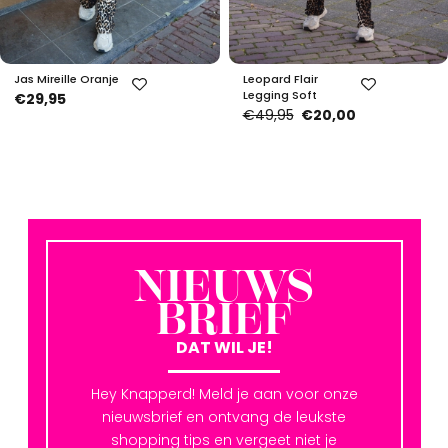
Jas Mireille Oranje
Leopard Flair
Legging Soft
€29,95
€49,95
€20,00
NIEUWS
BRIEF
DAT WIL JE!
Hey Knapperd! Meld je aan voor onze
nieuwsbrief en ontvang de leukste
shopping tips en vergeet niet je