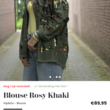
Nog 1 op voorraad
Verzending met DHL !
Blouse Rosy Khaki
€89,95
Hip&Go - Blouse