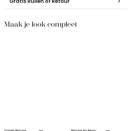
Gratis Ruilen of Retour
Maak je look compleet
Travel Blouse
Blouse By Beau