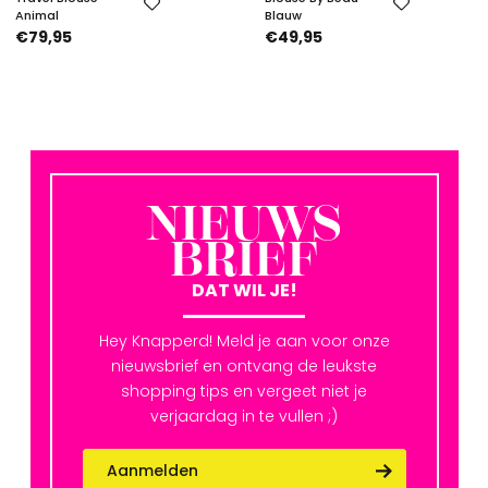
Animal
Blauw
€79,95
€49,95
NIEUWS
BRIEF
DAT WIL JE!
Hey Knapperd! Meld je aan voor onze
nieuwsbrief en ontvang de leukste
shopping tips en vergeet niet je
verjaardag in te vullen ;)
Aanmelden