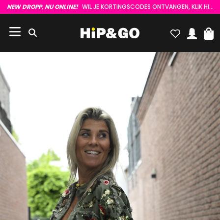
NEW DROPP, NU ONLINE!
WIL JE KORTINGSCODES ONTVANGEN, KLIK HIER :)