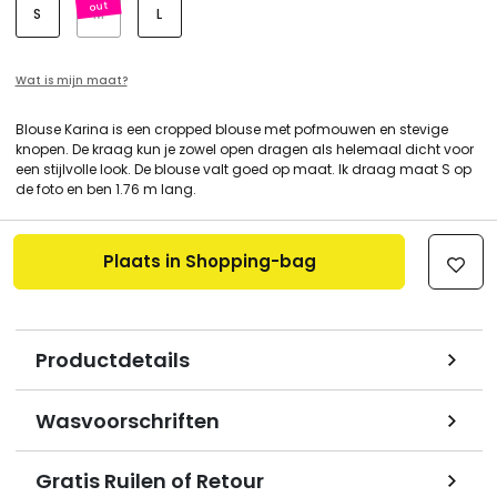
S
M
L
Wat is mijn maat?
Blouse Karina is een cropped blouse met pofmouwen en stevige
knopen. De kraag kun je zowel open dragen als helemaal dicht voor
een stijlvolle look. De blouse valt goed op maat. Ik draag maat S op
de foto en ben 1.76 m lang.
Plaats in Shopping-bag
Productdetails
Wasvoorschriften
Gratis Ruilen of Retour