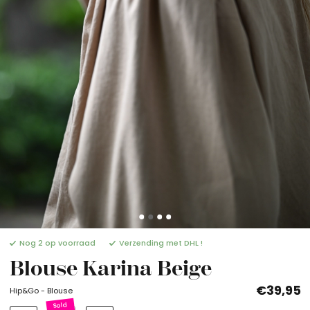
Nog 2 op voorraad
Verzending met DHL !
Blouse Karina Beige
€39,95
Hip&Go - Blouse