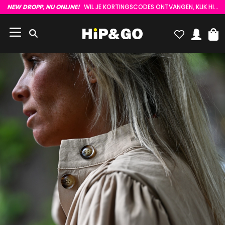
NEW DROPP, NU ONLINE!
WIL JE KORTINGSCODES ONTVANGEN, KLIK HIER :)