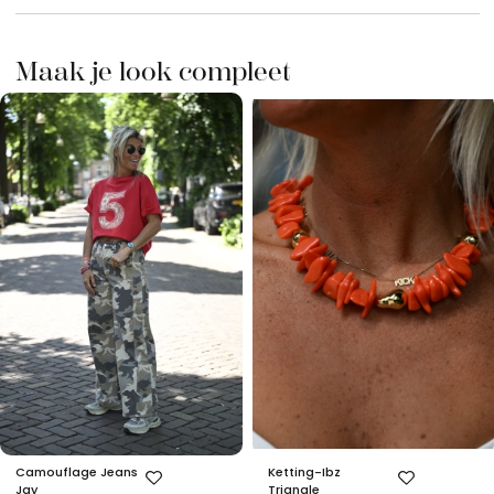
Maak je look compleet
Camouflage Jeans
Ketting-Ibz
Jay
Triangle