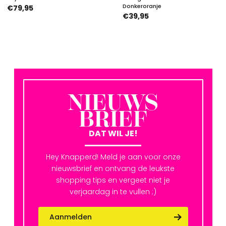
Donkeroranje
€79,95
€39,95
NIEUWS
BRIEF
DAT WIL JE!
Hey Knapperd! Meld je aan voor onze
nieuwsbrief en ontvang de leukste
shopping tips en vergeet niet je
verjaardag in te vullen ;)
Aanmelden