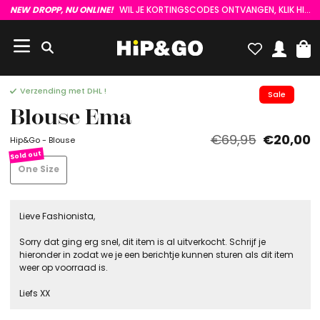
NEW DROPP, NU ONLINE!
WIL JE KORTINGSCODES ONTVANGEN, KLIK HIER :)
Verzending met DHL !
Sale
Blouse Ema
€69,95
€20,00
Hip&Go - Blouse
One Size
Lieve Fashionista,
Sorry dat ging erg snel, dit item is al uitverkocht. Schrijf je
hieronder in zodat we je een berichtje kunnen sturen als dit item
weer op voorraad is.
Liefs XX