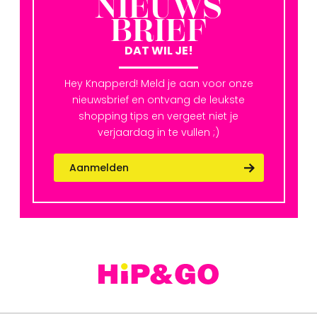
NIEUWS
BRIEF
DAT WIL JE!
Hey Knapperd! Meld je aan voor onze
nieuwsbrief en ontvang de leukste
shopping tips en vergeet niet je
verjaardag in te vullen ;)
Aanmelden