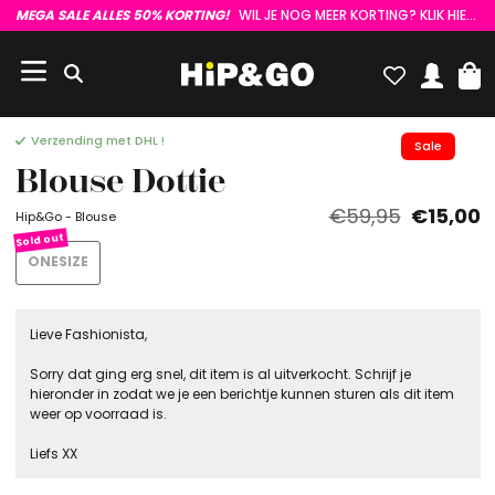
MEGA SALE ALLES 50% KORTING!
WIL JE NOG MEER KORTING? KLIK HIER :)
Verzending met DHL !
Sale
Blouse Dottie
€59,95
€15,00
Hip&Go - Blouse
ONESIZE
Lieve Fashionista,
Sorry dat ging erg snel, dit item is al uitverkocht. Schrijf je
hieronder in zodat we je een berichtje kunnen sturen als dit item
weer op voorraad is.
Liefs XX