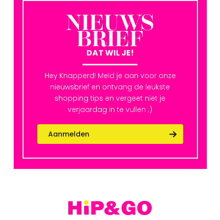
NIEUWS
BRIEF
DAT WIL JE!
Hey Knapperd! Meld je aan voor onze
nieuwsbrief en ontvang de leukste
shopping tips en vergeet niet je
verjaardag in te vullen ;)
Aanmelden