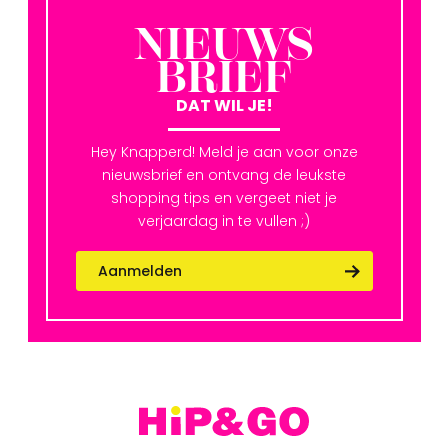
NIEUWS
BRIEF
DAT WIL JE!
Hey Knapperd! Meld je aan voor onze
nieuwsbrief en ontvang de leukste
shopping tips en vergeet niet je
verjaardag in te vullen ;)
Aanmelden