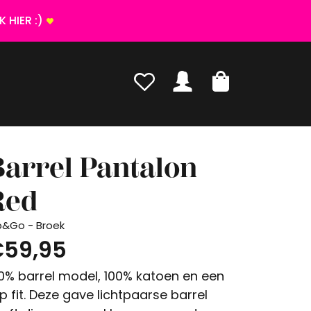
 HIER :)
arrel Pantalon
Red
p&Go - Broek
59,95
0% barrel model, 100% katoen en een
p fit. Deze gave lichtpaarse barrel