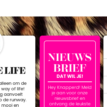
NIEUWS
BRIEF
 LIFE
DAT WIL JE!
 alleen om de
Hey Knapperd! Meld
way of life!
je aan voor onze
ag aanvoelt
nieuwsbrief en
op de runway.
ontvang de leukste
h mooi en