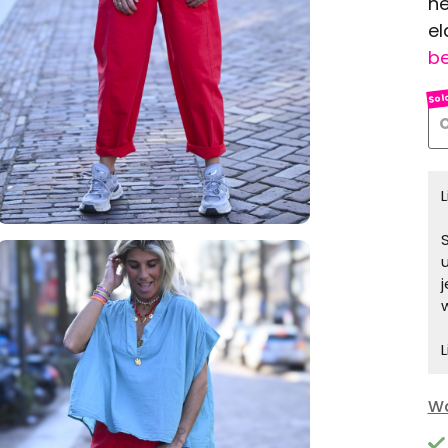
he
el
be
O
S
L
Wa