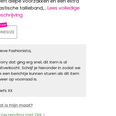
eft diepe voorzakken en een extra
astische tailleband,...
Lees volledige
schrijving
NESIZE
Lieve Fashionista,
orry dat ging erg snel, dit item is al
uitverkocht. Schrijf je hieronder in zodat we
je een berichtje kunnen sturen als dit item
weer op voorraad is.
iefs XX
t is mijn maat?
Verzending met DHL !