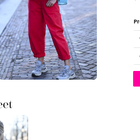
P
eet