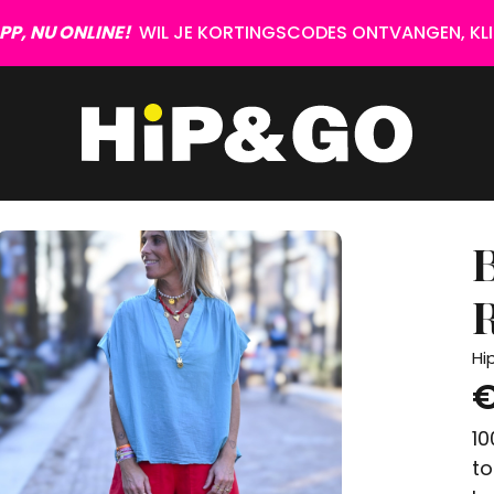
P, NU ONLINE!
WIL JE KORTINGSCODES ONTVANGEN, KLIK
B
Hi
€
10
to