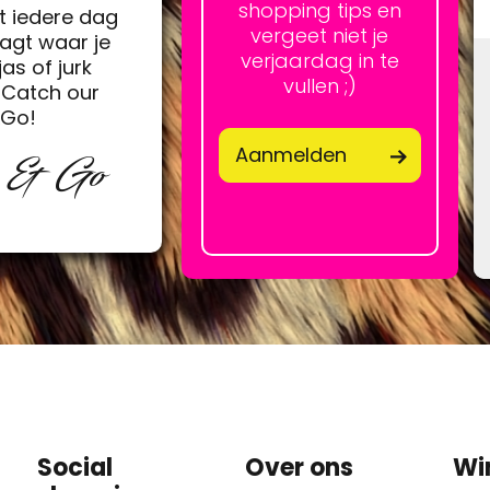
shopping tips en
t iedere dag
vergeet niet je
agt waar je
verjaardag in te
jas of jurk
vullen ;)
Catch our
&Go!
Aanmelden
p & Go
Social
Over ons
Wi