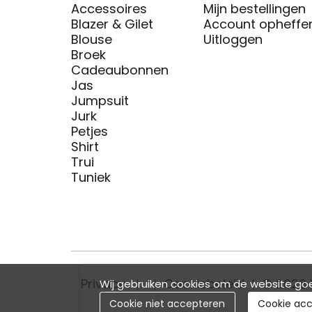
Accessoires
Mijn bestellingen
Blazer & Gilet
Account opheffe
Blouse
Uitloggen
Broek
Cadeaubonnen
Jas
Jumpsuit
Jurk
Petjes
Shirt
Trui
Tuniek
Privacy
Cookiebeleid
© 2026 
Wij gebruiken cookies om de website goe