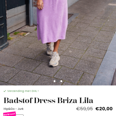
Verzending met DHL !
Badstof Dress Briza Lila
€59,95
€20,00
Hip&Go - Jurk