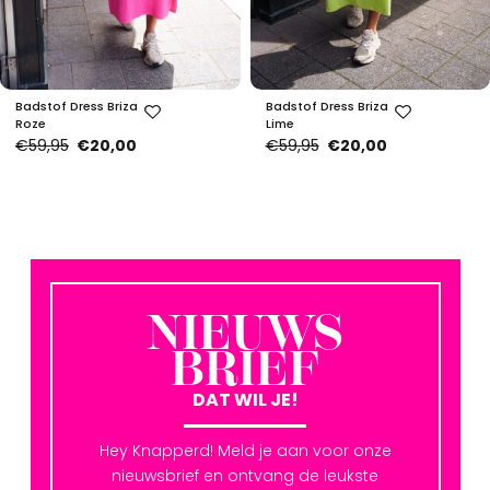
Badstof Dress Briza
Badstof Dress Briza
Roze
Lime
€59,95
€20,00
€59,95
€20,00
NIEUWS
BRIEF
DAT WIL JE!
Hey Knapperd! Meld je aan voor onze
nieuwsbrief en ontvang de leukste