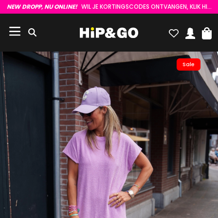
NEW DROPP, NU ONLINE!
WIL JE KORTINGSCODES ONTVANGEN, KLIK HIER :)
Sale