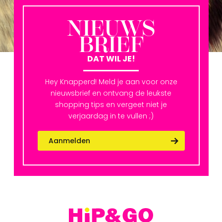
NIEUWS
BRIEF
DAT WIL JE!
Hey Knapperd! Meld je aan voor onze
nieuwsbrief en ontvang de leukste
shopping tips en vergeet niet je
verjaardag in te vullen ;)
Aanmelden