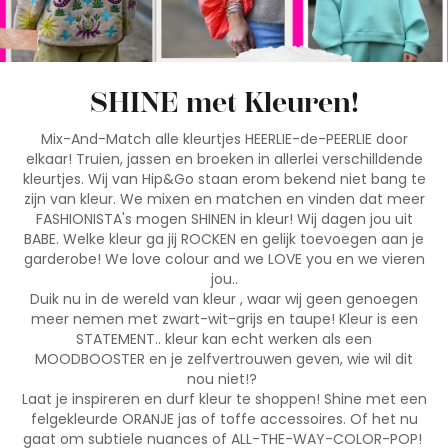
SHINE met Kleuren!
Mix-And-Match alle kleurtjes HEERLIE-de-PEERLIE door
elkaar! Truien, jassen en broeken in allerlei verschilldende
kleurtjes. Wij van Hip&Go staan erom bekend niet bang te
zijn van kleur. We mixen en matchen en vinden dat meer
FASHIONISTA's mogen SHINEN in kleur! Wij dagen jou uit
BABE. Welke kleur ga jij ROCKEN en gelijk toevoegen aan je
garderobe! We love colour and we LOVE you en we vieren
jou..
Duik nu in de wereld van kleur , waar wij geen genoegen
meer nemen met zwart-wit-grijs en taupe! Kleur is een
STATEMENT.. kleur kan echt werken als een
MOODBOOSTER en je zelfvertrouwen geven, wie wil dit
nou niet!?
Laat je inspireren en durf kleur te shoppen! Shine met een
felgekleurde ORANJE jas of toffe accessoires. Of het nu
gaat om subtiele nuances of ALL-THE-WAY-COLOR-POP!