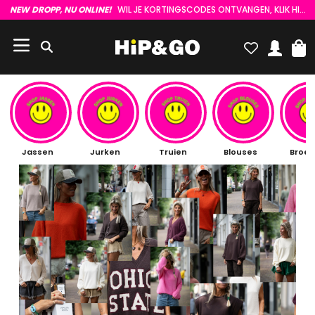
NEW DROPP, NU ONLINE!
WIL JE KORTINGSCODES ONTVANGEN, KLIK HIER :)
Jassen
Jurken
Truien
Blouses
Broe